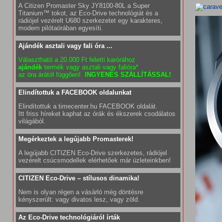
A Citizen Promaster Sky JY8100-80L a Super
Titanium™ tokot, az Eco-Drive technológiát és a
rádiójel vezérelt U680 szerkezetet egy karakteres,
modern pilótaórában egyesíti.
Ajándék asztali vagy fali óra ...
Választható a 20.000 Ft feletti karórához
ajándék
termék vagy asztali vagy falióra*
az óra árától függően!
INGYENES SZÁLLÍTÁSSAL!
Elindítottuk a FACEBOOK oldalunkat
Elindítottuk a timecenter.hu FACEBOOK oldalát.
Itt friss híreket kaphat az órák és ékszerek csodálatos
világából.
Megérkeztek a legújabb Promasterek!
A legújabb CITIZEN Eco-Drive szerkezetes, rádiójel
vezérelt csúcsmodellek elérhetőek már üzleteinkben!
CITIZEN Eco-Drive – stílusos dinamika!
Nem is olyan régen a vásárló még döntésre
kényszerült: vagy divatos lesz, vagy zöld.
Az Eco-Drive technológiáról írták