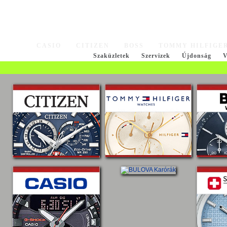
CASIO
CITIZEN
BOSS
TOMMY HILFIGE
Szaküzletek
Szervizek
Újdonság
V