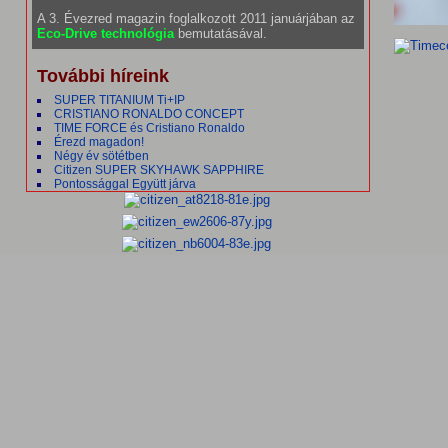
A 3. Évezred magazin foglalkozott 2011 januárjában az
Eco-Drive technológia
bemutatásával.
További híreink
SUPER TITANIUM Ti+IP
CRISTIANO RONALDO CONCEPT
TIME FORCE és Cristiano Ronaldo
Érezd magadon!
Négy év sötétben
Citizen SUPER SKYHAWK SAPPHIRE
Pontossággal Együtt járva