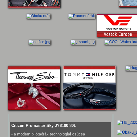
Citizen Promaster Sky JY8100-80L
- a modern pilótaórák technológiai csúcsa