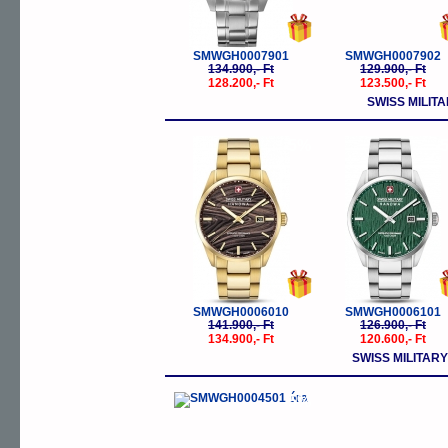
SMWGH0007901
SMWGH0007902
134.900,- Ft
129.900,- Ft
128.200,- Ft
123.500,- Ft
SWISS MILI
-5%
-
SMWGH0006010
SMWGH0006101
141.900,- Ft
126.900,- Ft
134.900,- Ft
120.600,- Ft
SWISS MILITAR
-5%