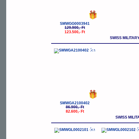
SMWGG0003941
129.900,- Ft
123.500,- Ft
SWISS MILITA
-5%
SMWGA2100402
86.900,- Ft
82.600,- Ft
SWISS MILI
-5%
-