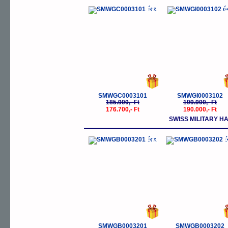
-5%
-
SMWGC0003101
SMWGI0003102
185.900,- Ft
199.900,- Ft
176.700,- Ft
190.000,- Ft
SWISS MILITARY H
-5%
-
SMWGB0003201
SMWGB0003202