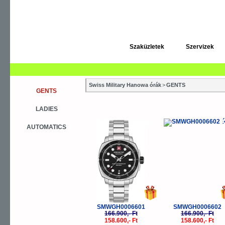
Szaküzletek
Szervizek
Swiss Military Hanowa órák
>
GENTS
GENTS
LADIES
-5%
-
AUTOMATICS
SMWGH0006601
SMWGH0006602
166.900,- Ft
166.900,- Ft
158.600,- Ft
158.600,- Ft