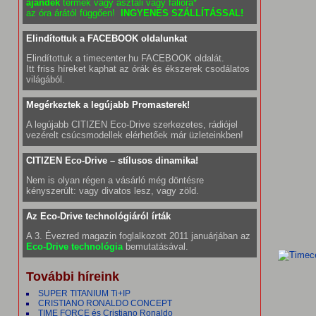
ajándék
termék vagy asztali vagy falióra*
az óra árától függően!
INGYENES SZÁLLÍTÁSSAL!
Elindítottuk a FACEBOOK oldalunkat
Elindítottuk a timecenter.hu FACEBOOK oldalát.
Itt friss híreket kaphat az órák és ékszerek csodálatos
világából.
Megérkeztek a legújabb Promasterek!
A legújabb CITIZEN Eco-Drive szerkezetes, rádiójel
vezérelt csúcsmodellek elérhetőek már üzleteinkben!
CITIZEN Eco-Drive – stílusos dinamika!
Nem is olyan régen a vásárló még döntésre
kényszerült: vagy divatos lesz, vagy zöld.
Az Eco-Drive technológiáról írták
A 3. Évezred magazin foglalkozott 2011 januárjában az
Eco-Drive technológia
bemutatásával.
További híreink
SUPER TITANIUM Ti+IP
CRISTIANO RONALDO CONCEPT
TIME FORCE és Cristiano Ronaldo