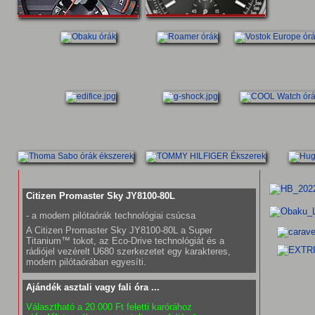
Citizen Promaster Sky JY8100-80L
- a modern pilótaórák technológiai csúcsa
A Citizen Promaster Sky JY8100-80L a Super
Titanium™ tokot, az Eco-Drive technológiát és a
rádiójel vezérelt U680 szerkezetet egy karakteres,
modern pilótaórában egyesíti.
Ajándék asztali vagy fali óra ...
Választható a 20.000 Ft feletti karórához