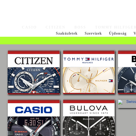
CASIO
CITIZEN
BOSS
TOMMY HILFIGE
Szaküzletek
Szervizek
Újdonság
V