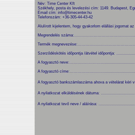
Név: Time Center Kft
Székhely, posta és levelezési cím: 1149. Budapest, Eg
Email cím: info@timecenter.hu
Telefonszám: +36-305-44-43-42
Alulírott kijelentem, hogy gyakorlom elállási jogomat a
Megrendelés száma:……………………………………
Termék megnevezése:…………………………………
Szerződéskötés időpontja /átvétel időpontja: .......................
A fogyasztó neve:………………………...............................
A fogyasztó címe:………………………...............................
A fogyasztó bankszámlaszáma ahova a vételárat kéri vissza: ......
A nyilatkozat elküldésének dátuma: ................................
A nyilatkozat tevő neve / aláírása: ..................................