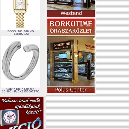
BOSS
101.600,- Ft
HB1502823
Calvin Klein Ékszer
30.400,- Ft
CKJ35000767C