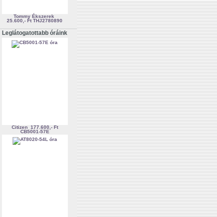
Tommy Ékszerek
25.600,- Ft
THJ2780890
Leglátogatottabb óráink
Citizen
177.600,- Ft
CB5001-57E