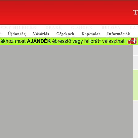
MMY HILFIGER
OBAKU
G-SHOCK
BULOVA
CA
k
Újdonság
Vásárlás
Cégeknek
Kapcsolat
Információk