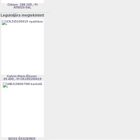
Citizen
188.100,- Ft
AT8020-54L
Legutoljára megtekintett
Calvin Klein Ékszer
29.400,- Ft
CKJ35100019
BOSS ÉKSZEREK