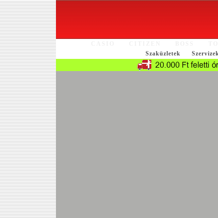
CASIO
CITIZEN
BOSS
TO
Szaküzletek
Szervize