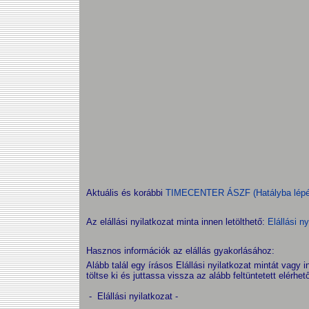
Aktuális és korábbi
TIMECENTER ÁSZF (Hatályba lépés
Az elállási nyilatkozat minta innen letölthető:
Elállási n
Hasznos információk az elállás gyakorlásához:
Alább talál egy írásos Elállási nyilatkozat mintát vagy i
töltse ki és juttassa vissza az alább feltüntetett elérhe
- Elállási nyilatkozat -