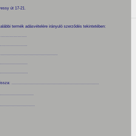
ressy út 17-21.
z alábbi termék adásvételére irányuló szerződés tekintetében:
…………………….
……………………..
........................................
.................
.................
..................................................................
........................
.........................