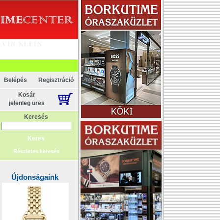
LVIN KLEIN
Belépés
Regisztráció
Kosár
jelenleg üres
Keresés
Részletes keresés
Újdonságaink