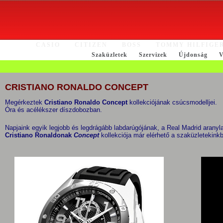
CASIO
CITIZEN
BOSS
TOMMY HILFIGE
Szaküzletek
Szervizek
Újdonság
V
CRISTIANO RONALDO CONCEPT
Megérkeztek
Cristiano Ronaldo Concept
kollekciójának csúcsmodelljei.
Óra és acélékszer díszdobozban.
Napjaink egyik legjobb és legdrágább labdarúgójának, a Real Madrid aranyl
Cristiano Ronaldonak
Concept
kollekciója már elérhető a szaküzleteki