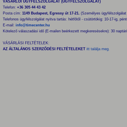
VÁSÁRLÓI ÜGYFÉLSZOLGÁLAT (ÜGYFÉLSZOLGÁLAT)
Telefon:
+36 305 44 43 42
Posta cím:
1149 Budapest, Egressy út 17-21.
(Személyes ügyfélszolgálat
Telefonos ügyfélszolgálat nyitva tartás: hétfőtől - csütörtökig: 10-17-ig, pén
E-mail:
info@timecenter.hu
Kötelező válaszadási idő (E-mailen beérkezett megkeresésekre): 30 naptári
VÁSÁRLÁSI FELTÉTELEK:
AZ ÁLTALÁNOS SZERZŐDÉSI FELTÉTELEKET
itt találja meg.