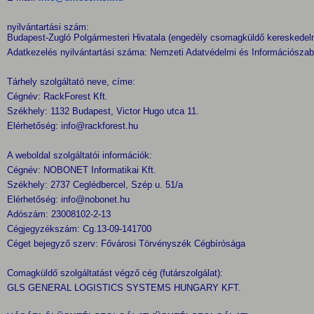
nyilvántartási szám:
Budapest-Zugló Polgármesteri Hivatala (engedély csomagküldő kereskede
Adatkezelés nyilvántartási száma: Nemzeti Adatvédelmi és Információsz
Tárhely szolgáltató neve, címe:
Cégnév: RackForest Kft.
Székhely: 1132 Budapest, Victor Hugo utca 11.
Elérhetőség:
info@rackforest.hu
A weboldal szolgáltatói információk:
Cégnév: NOBONET Informatikai Kft.
Székhely: 2737 Ceglédbercel, Szép u. 51/a
Elérhetőség: info@nobonet.hu
Adószám: 23008102-2-13
Cégjegyzékszám: Cg.13-09-141700
Céget bejegyző szerv: Fővárosi Törvényszék Cégbírósága
Comagküldő szolgáltatást végző cég (futárszolgálat):
GLS GENERAL LOGISTICS SYSTEMS HUNGARY KFT.