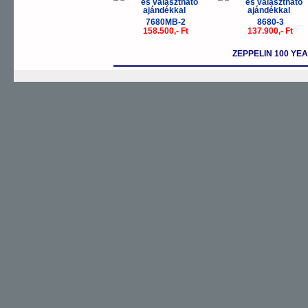
7680MB-2
8680-3
158.500,- Ft
137.900,- Ft
ZEPPELIN 100 Y