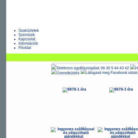
HERREN
DAMEN
AUTOMATIK
Szaküzletek
Szervizek
Kapcsolat
Információk
Főoldal
Zeppelin órák
>
HERREN
-