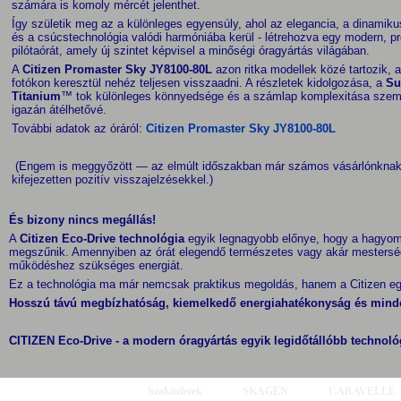
számára is komoly mércét jelenthet.
Így születik meg az a különleges egyensúly, ahol az elegancia, a dinamik
és a csúcstechnológia valódi harmóniába kerül - létrehozva egy modern, 
pilótaórát, amely új szintet képvisel a minőségi óragyártás világában.
A
Citizen Promaster Sky JY8100-80L
azon ritka modellek közé tartozik, 
fotókon keresztül nehéz teljesen visszaadni. A részletek kidolgozása, a
Su
Titanium
™ tok különleges könnyedsége és a számlap komplexitása szem
igazán átélhetővé.
További adatok az óráról:
Citizen Promaster Sky JY8100-80L
(Engem is meggyőzött — az elmúlt időszakban már számos vásárlónknak 
kifejezetten pozitív visszajelzésekkel.)
És bizony nincs megállás!
A
Citizen Eco-Drive technológia
egyik legnagyobb előnye, hogy a hagyom
megszűnik. Amennyiben az órát elegendő természetes vagy akár mestersége
működéshez szükséges energiát.
Ez a technológia ma már nemcsak praktikus megoldás, hanem a Citizen egyi
Hosszú távú megbízhatóság, kiemelkedő energiahatékonyság és mind
CITIZEN Eco-Drive - a modern óragyártás egyik legidőtállóbb technoló
Szaküzletek
SKAGEN
CARAVELLE