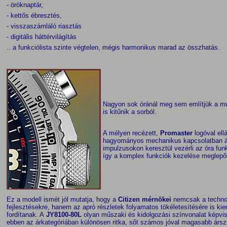
- öröknaptár,
- kettős ébresztés,
- visszaszámláló riasztás
- digitális háttérvilágítás
.. a funkciólista szinte végtelen, mégis harmonikus marad az összhatás.
Nagyon sok óránál meg sem említjük a mut
is kitűnik a sorból.
A mélyen recézett,
Promaster
logóval ell
hagyományos mechanikus kapcsolatban áll
impulzusokon keresztül vezérli az óra fun
így a komplex funkciók kezelése meglepőe
Ez a modell ismét jól mutatja, hogy a
Citizen mérnökei
nemcsak a technol
fejlesztésekre, hanem az apró részletek folyamatos tökéletesítésére is kie
fordítanak. A
JY8100-80L
olyan műszaki és kidolgozási színvonalat képvis
ebben az árkategóriában különösen ritka, sőt számos jóval magasabb ársz