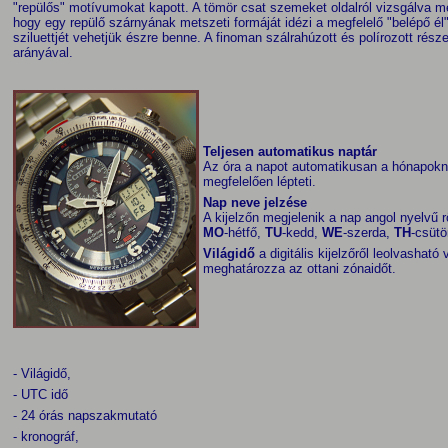
"repülős" motívumokat kapott. A tömör csat szemeket oldalról vizsgálva me
hogy egy repülő szárnyának metszeti formáját idézi a megfelelő "belépő él
sziluettjét vehetjük észre benne. A finoman szálrahúzott és polírozott rés
arányával.
Teljesen automatikus naptár
Az óra a napot automatikusan a hónapok
megfelelően lépteti.
Nap neve jelzése
A kijelzőn megjelenik a nap angol nyelvű r
MO
-hétfő,
TU
-kedd,
WE
-szerda,
TH
-csütö
Világidő
a digitális kijelzőről leolvasható
meghatározza az ottani zónaidőt.
- Világidő,
- UTC idő
- 24 órás napszakmutató
- kronográf,