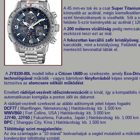
A 45 mm-es tok és a csat
Super Titani
könnyebb az acélnál, mégis kiemelkedően 
ezért fémérzékenyek is viselhetik. Sőt a 
felülete 5-ször keményebb az acélnál ( 1
A
200 méteres vízállóság
pedig nemcsak
eszközzé teszi ezt az órát.
A
fokozottan karcálló zafír kristályüveg
karcolódik, mint a kristályüveg. Felületé
mentesítő bevonattal látták el.
A
JY8100-80L
modell lelke a
Citizen U680
-as szerkezete, amely
Eco-Dri
technológiával
működik - vagyis bármilyen
fényforrásból
képes energiát 
biztosítva az
elemcsere nélküli működést
.
Emellett
rádiójel-vezérelt
időszinkronizációt
is kínál, így a kompatibilis 
automatikusan korrigálja a pontos időt és dátumot.
A rádiójel-vezérelt szerkezet az alábbi adótornyok jeleit képes fogadni:
DCF77
( Mainflingen, Németország )
Hatótávolság: kb. 1.500 km
WWVB60
( Fort Collins, USA )
Hatótávolság: kb. 3.000 km
JJY40, JJY60
( Fukushima, Fukuoka, Japán )
Hatótávolság: kb. 1.000 km
BPC
( Shangqiu City, Kína )
Hatótávolság: kb. 1.500 km
Töltöttségi szint megjelenítés:
Az óra számlapján a "10 óránál" leolvashatjuk a segéd mutatóról a működé
kondenzátor töltöttségi szintjét.