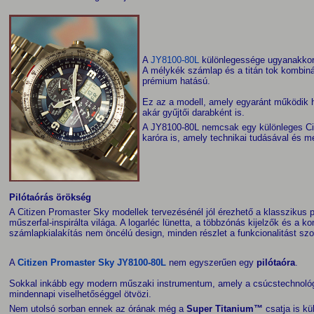
A
JY8100-80L
különlegessége ugyanakkor 
A mélykék számlap és a titán tok kombinác
prémium hatású.
Ez az a modell, amely egyaránt működik h
akár gyűjtői darabként is.
A JY8100-80L nemcsak egy különleges Cit
karóra is, amely technikai tudásával és m
Pilótaórás örökség
A Citizen Promaster Sky modellek tervezésénél jól érezhető a klasszikus p
műszerfal-inspirálta világa. A logarléc lünetta, a többzónás kijelzők és a k
számlapkialakítás nem öncélú design, minden részlet a funkcionalitást szol
A
Citizen Promaster Sky JY8100-80L
nem egyszerűen egy
pilótaóra
.
Sokkal inkább egy modern műszaki instrumentum, amely a csúcstechnológ
mindennapi viselhetőséggel ötvözi.
Nem utolsó sorban ennek az órának még a
Super Titanium™
csatja is kü