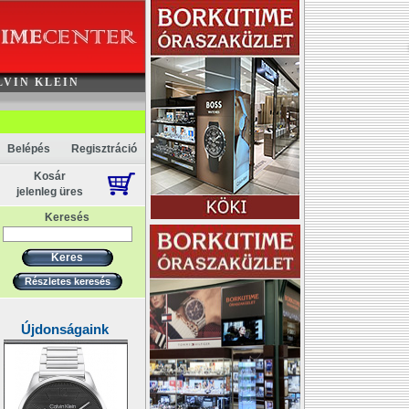
Akció
LVIN KLEIN
Belépés
Regisztráció
Kosár
jelenleg üres
Keresés
Részletes keresés
Újdonságaink