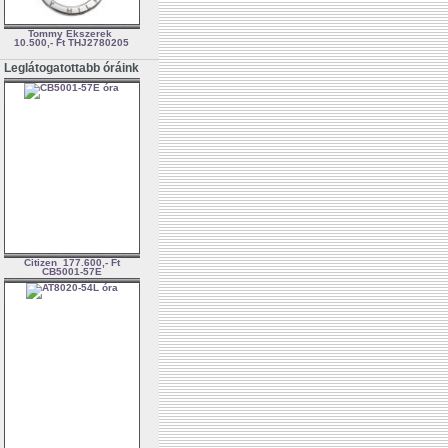
Tommy Ékszerek
10.500,- Ft
THJ2780205
Leglátogatottabb óráink
Citizen
177.600,- Ft
CB5001-57E