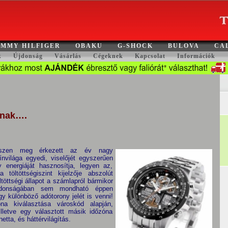
MMY HILFIGER
OBAKU
G-SHOCK
BULOVA
CA
k
Újdonság
Vásárlás
Cégeknek
Kapcsolat
Információk
knak….
 hiszen meg érkezett az év nagy
nvilága egyedi, viselőjét egyszerűen
y energiáját hasznosítja, legyen az,
töltöttségiszint kijelzője abszolút
ltöttségi állapot a számlapról bármikor
lajdonságában sem mondható éppen
y különböző adótorony jelét is venni!
zóna kiválasztása városkód alapján,
illetve egy választott másik időzóna
etta, és háttérvilágítás.