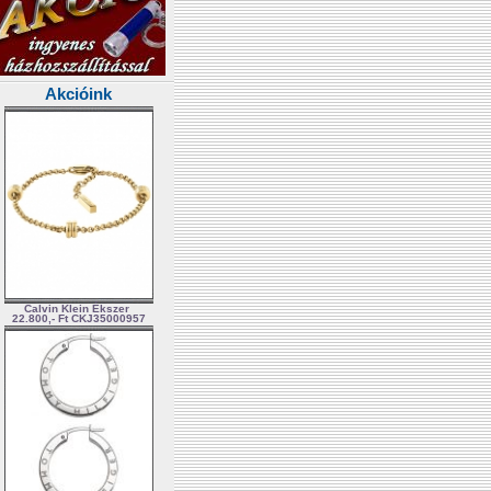
Akcióink
Calvin Klein Ékszer
22.800,- Ft
CKJ35000957