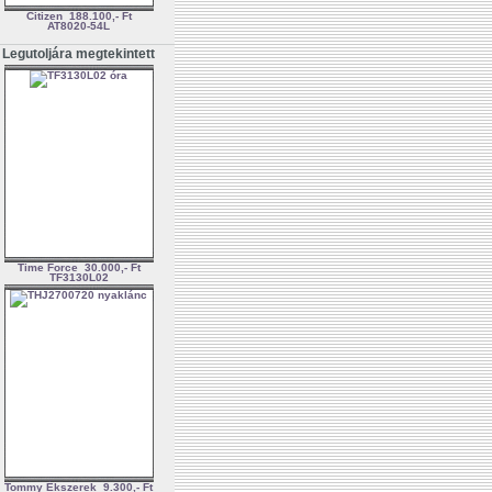
Citizen
188.100,- Ft
AT8020-54L
Legutoljára megtekintett
Time Force
30.000,- Ft
TF3130L02
Tommy Ékszerek
9.300,- Ft