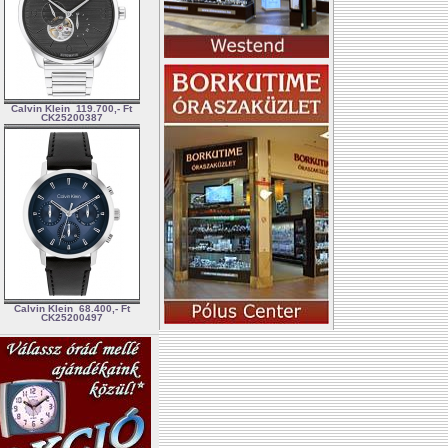
Calvin Klein
119.700,- Ft
CK25200387
Calvin Klein
68.400,- Ft
CK25200497