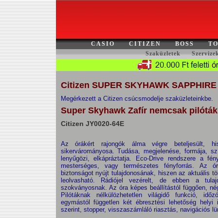
CASIO
CITIZEN
BOSS
TO
Szaküzletek
Szervize
Citizen SUPER SKYHAWK SAPPHIRE
Megérkezett a Citizen csúcsmodelje szaküzleteinkbe.
Super Skyhawk Zafír nemcsak pilótá
Citizen JY0020-64E
Az órákért rajongók álma végre beteljesült,
sikervárományosa. Tudása, megjelenése, formája, szí
lenyűgözi, elkápráztatja. Eco-Drive rendszere a fén
mesterséges, vagy természetes fényforrás. Az óra 
biztonságot nyújt tulajdonosának, hiszen az aktuális tö
leolvasható. Rádiójel vezérelt, de ebben a tu
szokványosnak. Az óra képes beállítástól függően, nég
Pilótáknak nélkülözhetetlen világidő funkció, idő
egymástól független két ébresztési lehetőség helyi 
szerint, stopper, visszaszámláló riasztás, navigációs lün