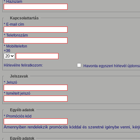
* Házszám
Kapcsolattartás
* E-mail cím
* Telefonszám
* Mobiltelefon
+36
Hírlevélre feliratkozom:
Havonta egyszeri hírlevél újdonsá
Jelszavak
* Jelszó
* Ismételt jelszó
Egyéb adatok
* Promóciós kód
Amennyiben rendelekzik promóciós kóddal és szeretné igénybe venni, kérj
Egyéb adatok