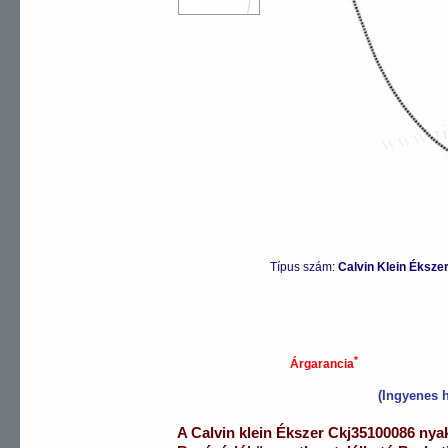
Típus szám:
Calvin Klein Éksz
*
Árgarancia
(Ingyenes h
A
Calvin klein Ékszer
Ckj35100086
nya