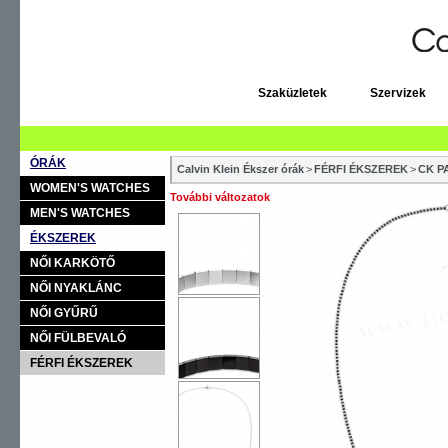
Szaküzletek
Szervizek
ÓRÁK
Calvin Klein Ékszer órák
>
FÉRFI ÉKSZEREK
>
CK P
WOMEN'S WATCHES
További változatok
MEN'S WATCHES
ÉKSZEREK
NŐI KARKÖTŐ
NŐI NYAKLÁNC
NŐI GYŰRŰ
NŐI FÜLBEVALÓ
FÉRFI ÉKSZEREK