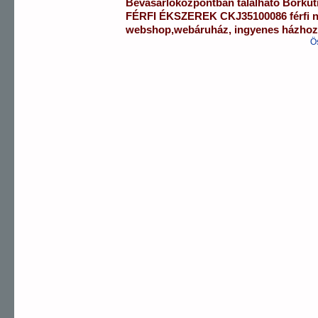
Bevásárlóközpontban
található Borku
FÉRFI ÉKSZEREK
CKJ35100086
férfi
webshop
,
webáruház
,
ingyenes házhozs
Ö