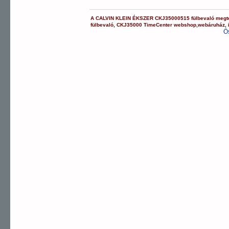
A
CALVIN KLEIN ÉKSZER
CKJ35000515
fülbevaló
megte
fülbevaló
,
CKJ35000
TimeCenter webshop
,
webáruház
,
Ö