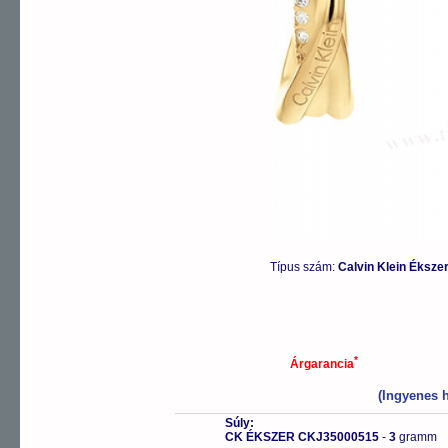
Típus szám:
Calvin Klein Éksz
*
Árgarancia
(Ingyenes h
Súly:
CK ÉKSZER CKJ35000515
-
3
gramm