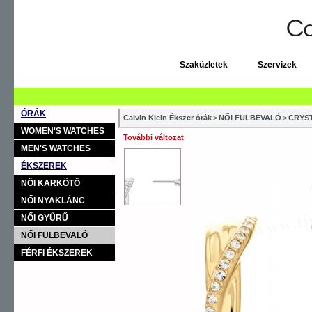
Szaküzletek
Szervizek
ÓRÁK
Calvin Klein Ékszer órák
>
NŐI FÜLBEVALÓ
>
CRYS
WOMEN'S WATCHES
További változat
MEN'S WATCHES
ÉKSZEREK
NŐI KARKÖTŐ
NŐI NYAKLÁNC
NŐI GYŰRŰ
NŐI FÜLBEVALÓ
FÉRFI ÉKSZEREK