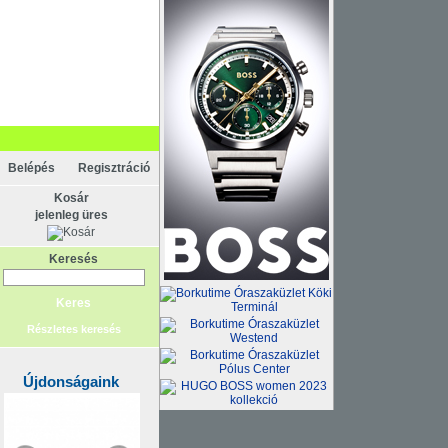
Belépés
Regisztráció
Kosár
jelenleg üres
Keresés
Részletes keresés
Újdonságaink