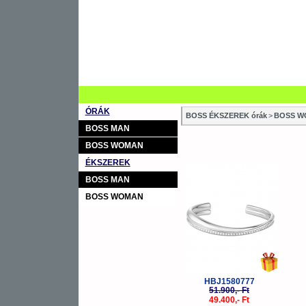
ÓRÁK
BOSS ÉKSZEREK órák
>
BOSS W
BOSS MAN
BOSS WOMAN
ÉKSZEREK
-5%
BOSS MAN
BOSS WOMAN
HBJ1580777
51.900,- Ft
49.400,- Ft