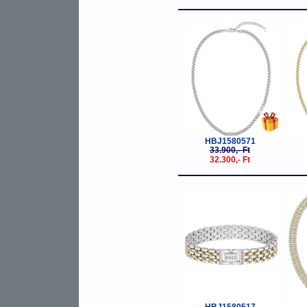
-5%
HBJ1580571
33.900,- Ft
32.300,- Ft
-20%