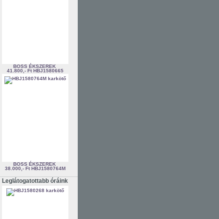
BOSS ÉKSZEREK
41.800,- Ft
HBJ1580665
BOSS ÉKSZEREK
38.000,- Ft
HBJ1580764M
Leglátogatottabb óráink