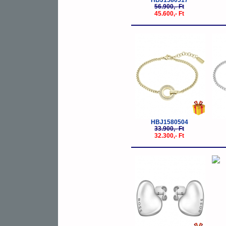
HBJ1580517
56.900,- Ft
45.600,- Ft
-5%
HBJ1580504
33.900,- Ft
32.300,- Ft
-5%