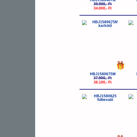
HBJ1580467M
39.900,- Ft
34.000,- Ft
-5%
HBJ1580675M
37.900,- Ft
36.100,- Ft
-5%