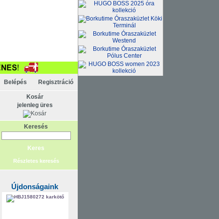
Belépés
Regisztráció
Kosár
jelenleg üres
Keresés
Részletes keresés
Újdonságaink