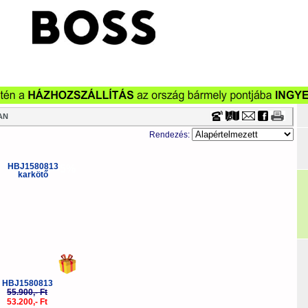
Timecenter
AN
Rendezés:
-5%
HBJ1580813
55.900,- Ft
53.200,- Ft