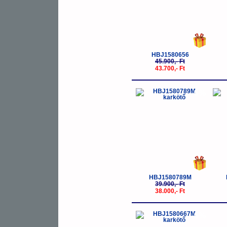
HBJ1580656
45.900,- Ft
43.700,- Ft
-5%
HBJ1580789M
39.900,- Ft
38.000,- Ft
-5%