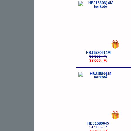
-5%
HBJ1580614M
39.900,- Ft
38.000,- Ft
-5%
HBJ1580645
51.900,- Ft