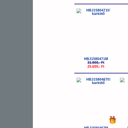
-20%
HBJ1580471M
31.900,- Ft
25.600,- Ft
-15%