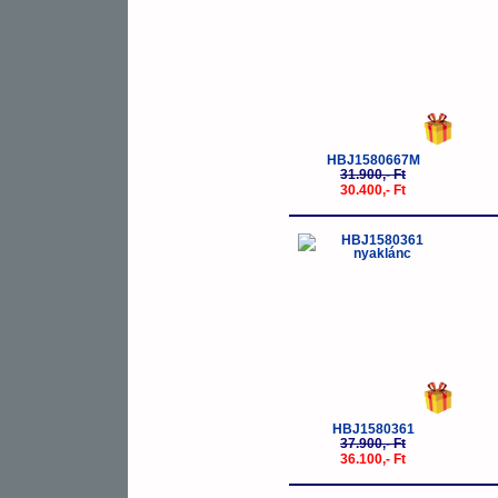
HBJ1580667M
31.900,- Ft
30.400,- Ft
-5%
HBJ1580361
37.900,- Ft
36.100,- Ft