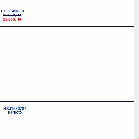
HBJ1580830
19.900,- Ft
19.000,- Ft
-5%