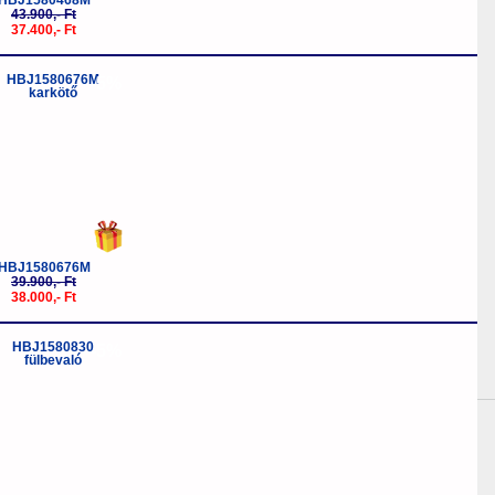
HBJ1580468M
43.900,- Ft
37.400,- Ft
-5%
HBJ1580676M
39.900,- Ft
38.000,- Ft
-5%