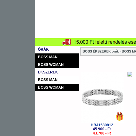
ÓRÁK
BOSS ÉKSZEREK órák
>
BOSS M
BOSS MAN
BOSS WOMAN
ÉKSZEREK
-5%
BOSS MAN
BOSS WOMAN
HBJ1580812
45.900,- Ft
43.700,- Ft