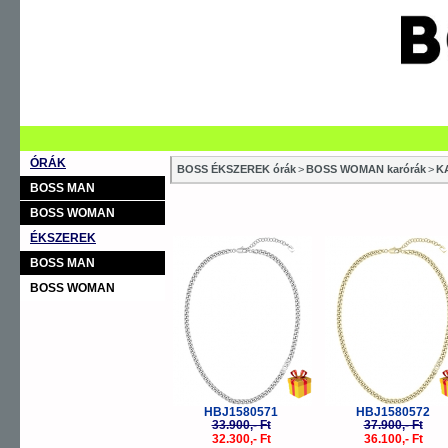
ÓRÁK
BOSS ÉKSZEREK órák
>
BOSS WOMAN karórák
>
K
BOSS MAN
BOSS WOMAN
ÉKSZEREK
-5%
-
BOSS MAN
BOSS WOMAN
HBJ1580571
HBJ1580572
33.900,- Ft
37.900,- Ft
32.300,- Ft
36.100,- Ft