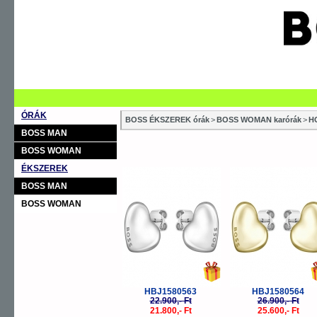
ÓRÁK
BOSS ÉKSZEREK órák
>
BOSS WOMAN karórák
>
H
BOSS MAN
BOSS WOMAN
ÉKSZEREK
-5%
-
BOSS MAN
BOSS WOMAN
HBJ1580563
HBJ1580564
22.900,- Ft
26.900,- Ft
21.800,- Ft
25.600,- Ft