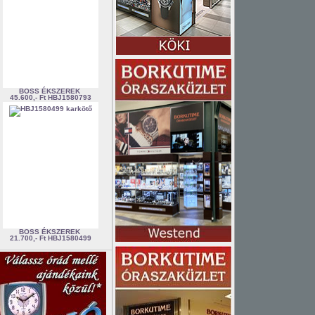
BOSS ÉKSZEREK
45.600,- Ft
HBJ1580793
BOSS ÉKSZEREK
21.700,- Ft
HBJ1580499