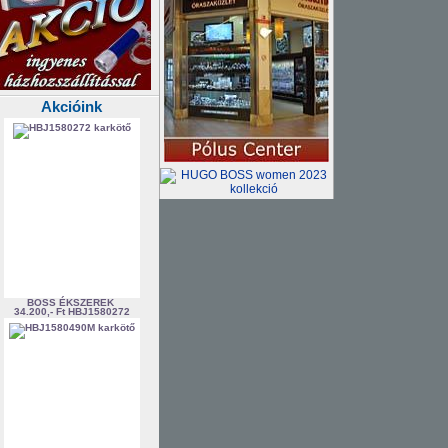
Akcióink
BOSS ÉKSZEREK
34.200,- Ft
HBJ1580272