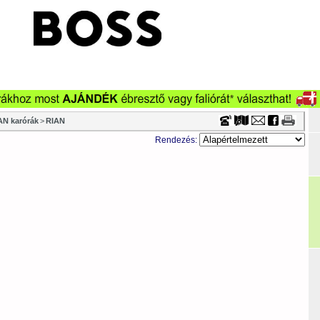
Timecenter
N karórák
>
RIAN
Rendezés: