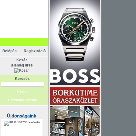
Akció
Belépés
Regisztráció
Kosár
jelenleg üres
Keresés
Részletes keresés
Újdonságaink