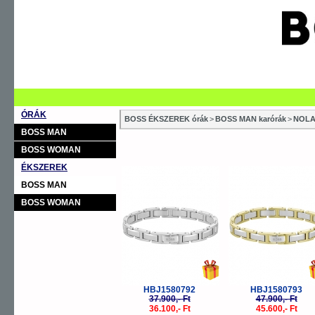
ÓRÁK
BOSS ÉKSZEREK órák
>
BOSS MAN karórák
>
NOL
BOSS MAN
BOSS WOMAN
ÉKSZEREK
-5%
-
BOSS MAN
BOSS WOMAN
HBJ1580792
HBJ1580793
37.900,- Ft
47.900,- Ft
36.100,- Ft
45.600,- Ft