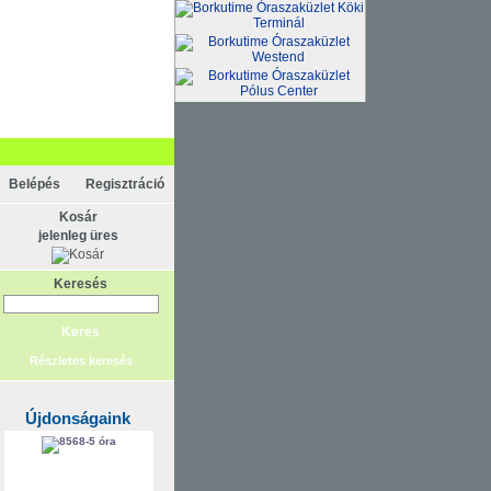
Belépés
Regisztráció
Kosár
jelenleg üres
Keresés
Részletes keresés
Újdonságaink