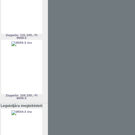
Zeppelin
131.100,- Ft
9668-3
Zeppelin
104.100,- Ft
8656-3
Legutoljára megtekintett