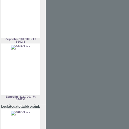
Zeppelin
131.100,- Ft
8662-3
Zeppelin
111.700,- Ft
8442-3
Leglátogatottabb óráink