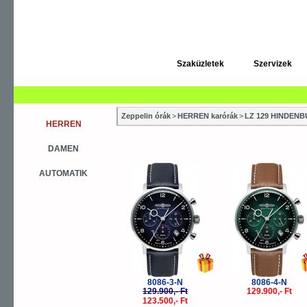
Szaküzletek
Szervizek
Zeppelin órák
>
HERREN karórák
>
LZ 129 HINDE
HERREN
DAMEN
-5%
AUTOMATIK
8086-3-N
8086-4-N
129.900,- Ft
129.900,- Ft
123.500,- Ft