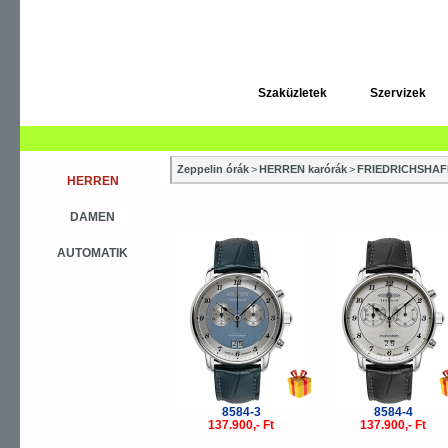
Szaküzletek
Szervizek
Zeppelin órák
>
HERREN karórák
>
FRIEDRICHSHA
HERREN
DAMEN
AUTOMATIK
8584-3
8584-4
137.900,- Ft
137.900,- Ft