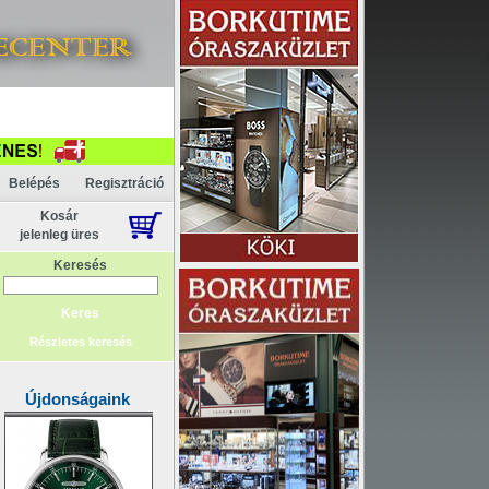
Akció
Belépés
Regisztráció
Kosár
jelenleg üres
Keresés
Részletes keresés
Újdonságaink