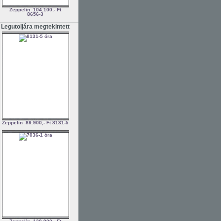
Zeppelin
104.100,- Ft
8656-3
Legutoljára megtekintett
Zeppelin
89.900,- Ft
8131-5