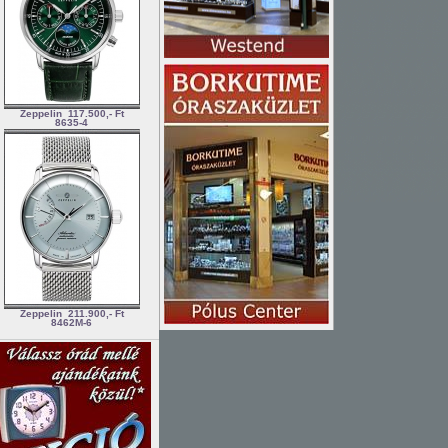
Zeppelin
117.500,- Ft
8635-4
Zeppelin
211.900,- Ft
8462M-6