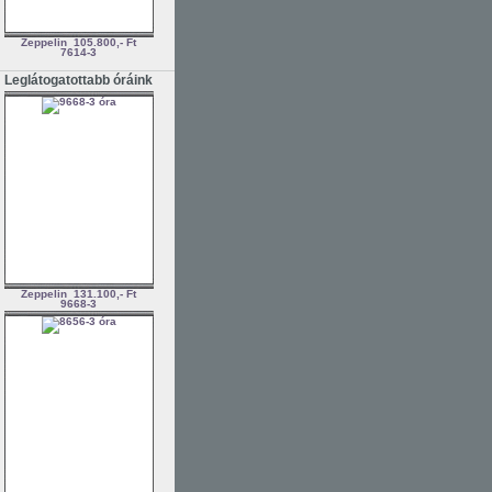
Zeppelin
105.800,- Ft
7614-3
Leglátogatottabb óráink
Zeppelin
131.100,- Ft
9668-3