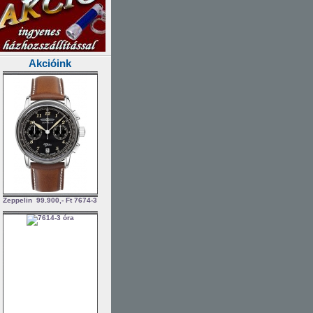
Akcióink
Zeppelin
99.900,- Ft
7674-3