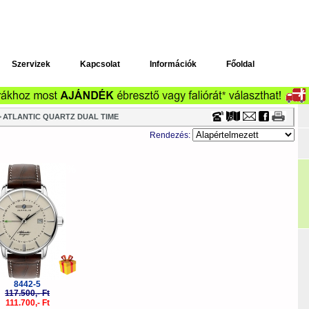
Timecenter
Szervizek
Kapcsolat
Információk
Főoldal
>
ATLANTIC QUARTZ DUAL TIME
Rendezés:
-5%
8442-5
117.500,- Ft
111.700,- Ft