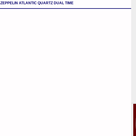
ZEPPELIN ATLANTIC QUARTZ DUAL TIME