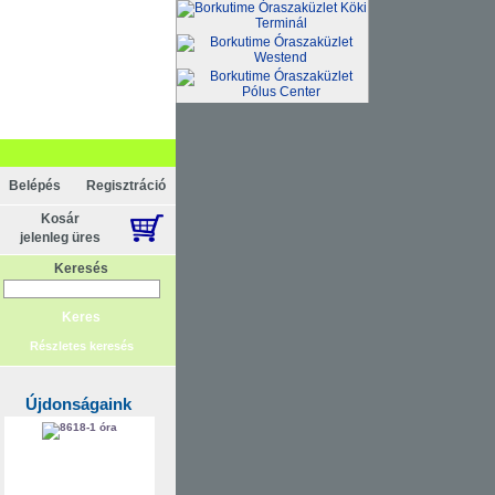
Belépés
Regisztráció
Kosár
jelenleg üres
Keresés
Részletes keresés
Újdonságaink