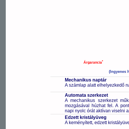
*
Árgarancia
(Ingyenes h
Mechanikus naptár
A számlap alatt elhelyezkedő n
Automata szerkezet
A mechanikus szerkezet műkö
mozgásával húzhat fel. A pon
napi nyolc órát aktívan viselni a
Edzett kristályüveg
A keményített, edzett kristályü