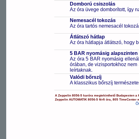
Domború csiszolás
Az óra üvege domborított, így 
Nemesacél tokozás
Az óra tartós nemesacél tokozá
Átlátszó hátlap
Az óra hátlapja átlátszó, hogy 
5 BAR nyomásig alapszinten 
Az óra 5 BAR nyomásig ellenáll
órában, de vizisportokhoz nem
leírtaknak.
Valódi bőrszíj
A klasszikus bőrszíj természet
A
Zeppelin
8056-5
karóra
megtekinthető Budapesten a
Zeppelin
AUTOMATIK
8056-5
férfi óra
,
805
TimeCenter 
Ö