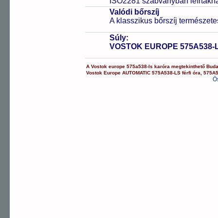
ISO2281 szabványban leírtakn
Valódi bőrszíj
A klasszikus bőrszíj természet
Súly:
VOSTOK EUROPE 575A538-
A
Vostok europe
575a538-ls
karóra
megtekinthető Bud
Vostok Europe
AUTOMATIC
575A538-LS
férfi óra
,
575A
Ö