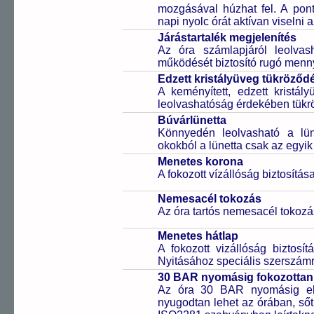
mozgásával húzhat fel. A pon
napi nyolc órát aktívan viselni a
Járástartalék megjelenítés
Az óra számlapjáról leolvas
működését biztosító rugó mennyi
Edzett kristályüveg tükröződé
A keményített, edzett kristál
leolvashatóság érdekében tükrö
Búvárlünetta
Könnyedén leolvasható a lüne
okokból a lünetta csak az egyik
Menetes korona
A fokozott vízállóság biztosítá
Nemesacél tokozás
Az óra tartós nemesacél tokozá
Menetes hátlap
A fokozott vizállóság biztosí
Nyitásához speciális szerszám
30 BAR nyomásig fokozottan 
Az óra 30 BAR nyomásig ell
nyugodtan lehet az órában, sőt