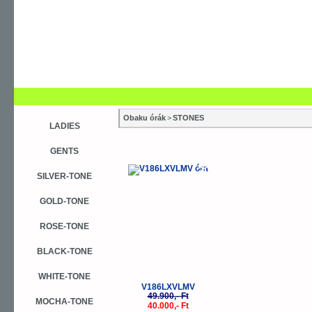
Obaku órák
>
STONES
LADIES
GENTS
-20%
SILVER-TONE
GOLD-TONE
ROSE-TONE
BLACK-TONE
WHITE-TONE
V186LXVLMV
49.900,- Ft
MOCHA-TONE
40.000,- Ft