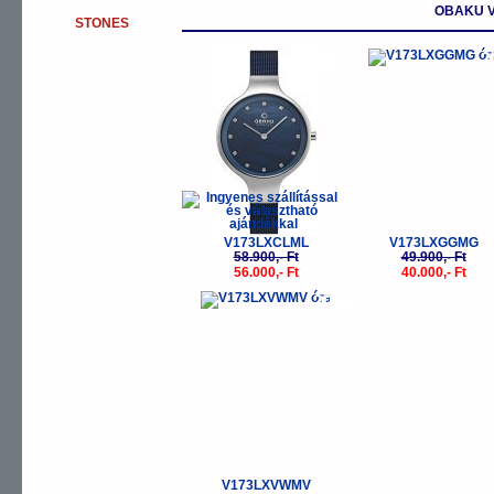
OBAKU V
STONES
-5%
-
V173LXCLML
V173LXGGMG
58.900,- Ft
49.900,- Ft
56.000,- Ft
40.000,- Ft
-20%
V173LXVWMV