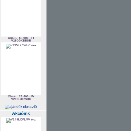
Obaku
58.900,- Ft
V290GXBBSB
Obaku
29.400,- Ft
V295LXCWHC
Akcióink