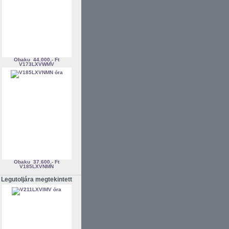
Obaku
44.000,- Ft
V173LXVWMV
Obaku
37.600,- Ft
V185LXVNMN
Legutoljára megtekintett