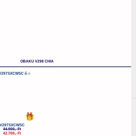
OBAKU V298 CHIA
-5%
V297SXCWSC
44.900,- Ft
42.700,- Ft