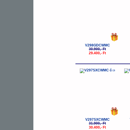
V298GDCWMC
30.900,- Ft
29.400,- Ft
-5%
V297SXCWMC
31.900,- Ft
30.400,- Ft