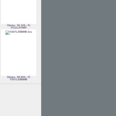
Obaku
36.100,- Ft
V211LXVIMV
Obaku
58.900,- Ft
V307LXBBMB