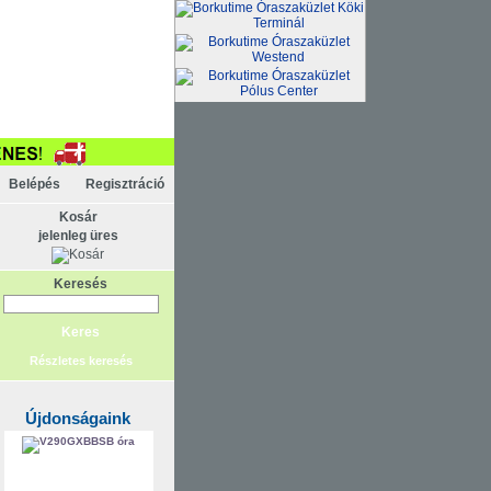
Belépés
Regisztráció
Kosár
jelenleg üres
Keresés
Részletes keresés
Újdonságaink