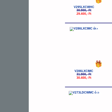
V295LXCWHC
30.900,- Ft
29.400,- Ft
-5%
V286LXCIMC
31.900,- Ft
30.400,- Ft
-5%