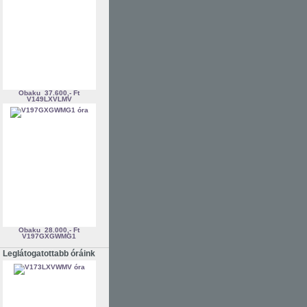
Obaku
37.600,- Ft
V149LXVLMV
Obaku
28.000,- Ft
V197GXGWMG1
Leglátogatottabb óráink