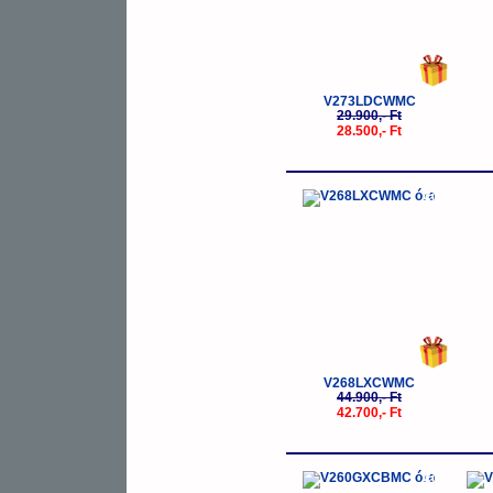
V273LDCWMC
29.900,- Ft
28.500,- Ft
-5%
V268LXCWMC
44.900,- Ft
42.700,- Ft
-5%