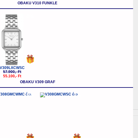
OBAKU V310 FUNKLE
-5%
V309LXCWSC
57.900,- Ft
55.100,- Ft
OBAKU V309 GRAF
-5%
-5%