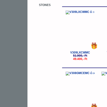
STONES
-5%
V309LXCWMC
51.900,- Ft
49.400,- Ft
-5%