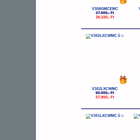
V308GMCEMC
37.900,- Ft
36.100,- Ft
-5%
V302LXCWMC
60.900,- Ft
57.900,- Ft
-5%