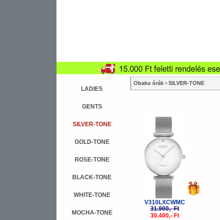
Obaku órák
>
SILVER-TONE
LADIES
GENTS
-5%
SILVER-TONE
GOLD-TONE
ROSE-TONE
BLACK-TONE
WHITE-TONE
V310LXCWMC
31.900,- Ft
MOCHA-TONE
30.400,- Ft