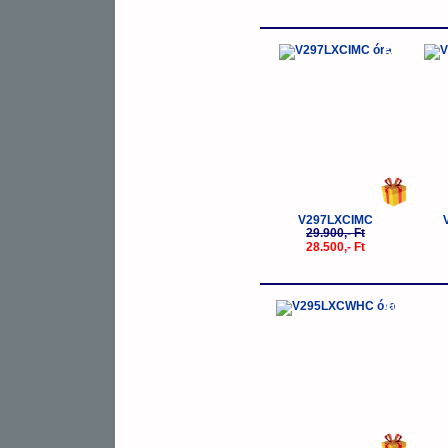
-5%
V297LXCIMC
29.900,- Ft
28.500,- Ft
-5%