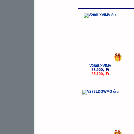
-10%
V286LXVIMV
38.900,- Ft
35.100,- Ft
-5%