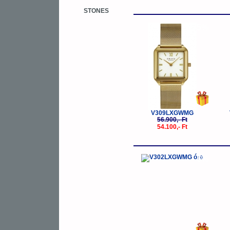
STONES
-5%
V309LXGWMG
56.900,- Ft
54.100,- Ft
-5%