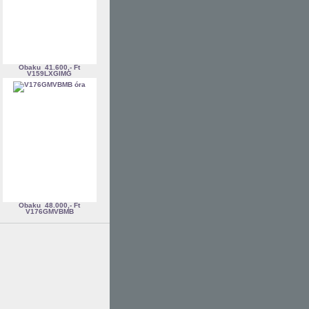
Obaku
41.600,- Ft
V159LXGIMG
Obaku
48.000,- Ft
V176GMVBMB