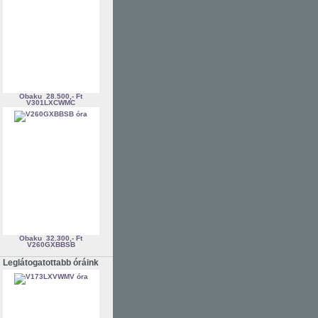
Obaku
28.500,- Ft
V301LXCWMC
Obaku
32.300,- Ft
V260GXBBSB
Leglátogatottabb óráink