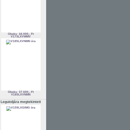
Obaku
44.000,- Ft
V173LXVWMV
Obaku
37.600,- Ft
V185LXVNMN
Legutoljára megtekintett