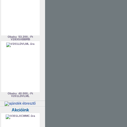
Obaku
53.200,- Ft
V283GXBBRB
Obaku
40.000,- Ft
V201LDVLML
Akcióink