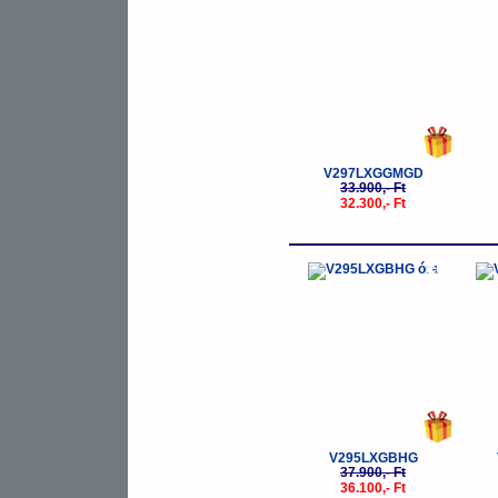
V297LXGGMGD
33.900,- Ft
32.300,- Ft
-5%
V295LXGBHG
37.900,- Ft
36.100,- Ft