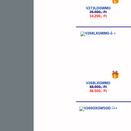
V273LDGWMG
35.900,- Ft
34.200,- Ft
-5%
V268LXGWMG
48.900,- Ft
46.500,- Ft
-5%