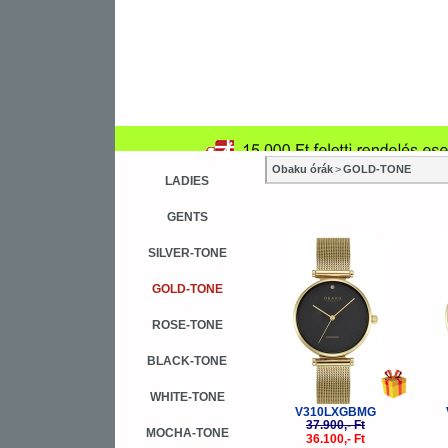
Obaku órák
>
GOLD-TONE
LADIES
GENTS
-5%
SILVER-TONE
GOLD-TONE
ROSE-TONE
BLACK-TONE
WHITE-TONE
V310LXGBMG
37.900,- Ft
MOCHA-TONE
36.100,- Ft