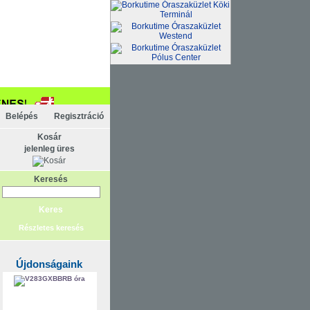
Belépés
Regisztráció
Kosár
jelenleg üres
Keresés
Részletes keresés
Újdonságaink