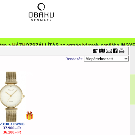
Timecenter
Rendezés:
-5%
V310LXGWMG
37.900,- Ft
36.100,- Ft