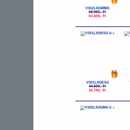
V302LXGWMG
66.900,- Ft
63.600,- Ft
-5%
V301LXGESG
44.900,- Ft
42.700,- Ft
-5%