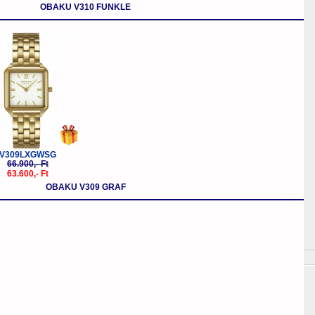
OBAKU V310 FUNKLE
-5%
V309LXGWSG
66.900,- Ft
63.600,- Ft
OBAKU V309 GRAF