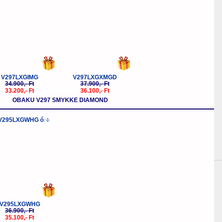
V297LXGIMG
V297LXGXMGD
34.900,- Ft
37.900,- Ft
33.200,- Ft
36.100,- Ft
OBAKU V297 SMYKKE DIAMOND
-5%
V295LXGWHG
36.900,- Ft
35.100,- Ft