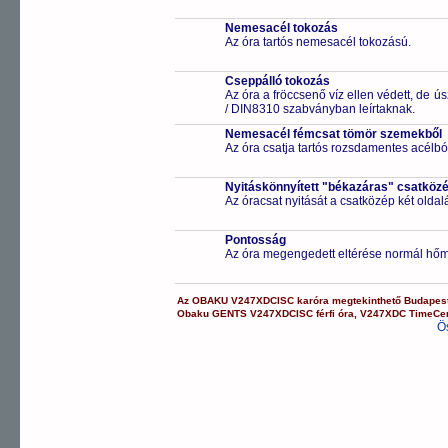
Nemesacél tokozás
Az óra tartós nemesacél tokozású.
Cseppálló tokozás
Az óra a fröccsenő víz ellen védett, de 
/ DIN8310 szabványban leírtaknak.
Nemesacél fémcsat tömör szemekből
Az óra csatja tartós rozsdamentes acélbó
Nyitáskönnyített "békazáras" csatköz
Az óracsat nyitását a csatközép két old
Pontosság
Az óra megengedett eltérése normál hőm
Az
OBAKU
V247XDCISC
karóra
megtekinthető Budapes
Obaku
GENTS
V247XDCISC
férfi óra
,
V247XDC
TimeCe
Ö