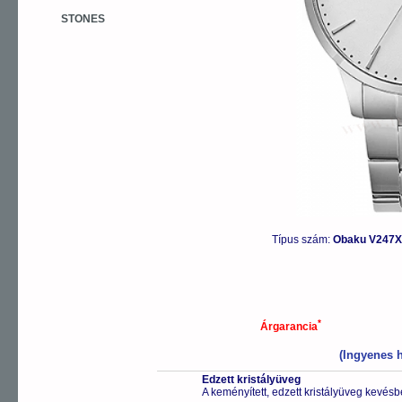
STONES
Típus szám:
Obaku V247X
*
Árgarancia
(Ingyenes h
Edzett kristályüveg
A keményített, edzett kristályüveg kevésb