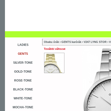
Obaku órák
>
GENTS karórák
>
V247 LYNG STOR
>
V
LADIES
További változat
GENTS
SILVER-TONE
GOLD-TONE
ROSE-TONE
BLACK-TONE
WHITE-TONE
MOCHA-TONE