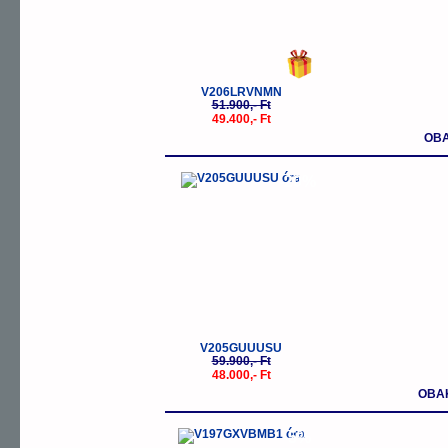
V206LRVNMN
51.900,- Ft
49.400,- Ft
OBA
-20%
V205GUUUSU
59.900,- Ft
48.000,- Ft
OBA
-5%