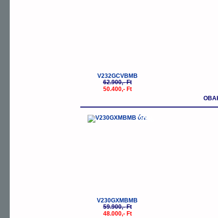
V232GCVBMB
62.900,- Ft
50.400,- Ft
OBA
-20%
V230GXMBMB
59.900,- Ft
48.000,- Ft