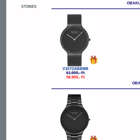
OBAKU 
STONES
-5%
V307GXBBMB
61.900,- Ft
58.900,- Ft
OBA
-5%