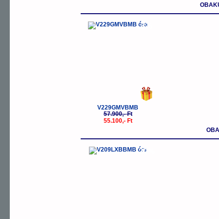
OBAKU
-5%
V229GMVBMB
57.900,- Ft
55.100,- Ft
OBA
-20%