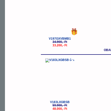
V197GXVBMB1
34.900,- Ft
33.200,- Ft
OBAK
-20%
V183LXGBSB
59.900,- Ft
48.000,- Ft