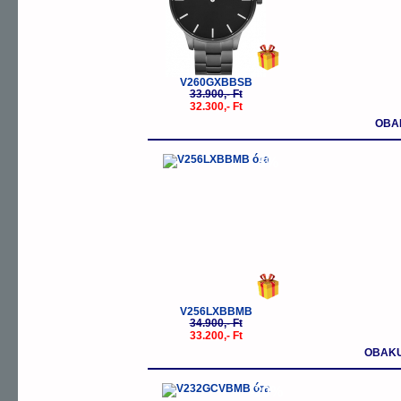
V260GXBBSB
33.900,- Ft
32.300,- Ft
OBA
-5%
V256LXBBMB
34.900,- Ft
33.200,- Ft
OBAKU
-20%