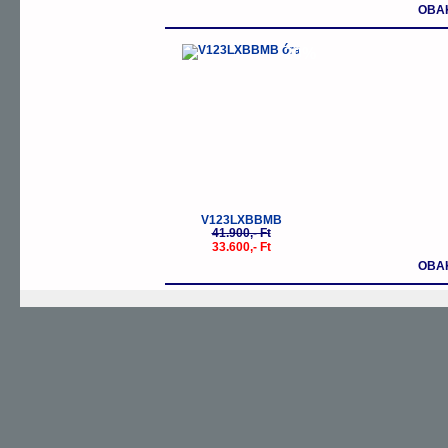
OBA
-20%
V123LXBBMB
41.900,- Ft
33.600,- Ft
OBA