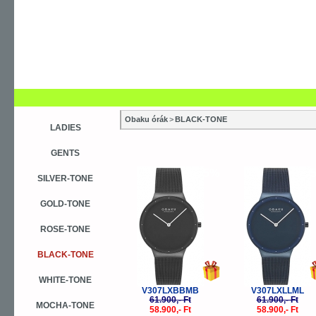
Obaku órák
>
BLACK-TONE
LADIES
GENTS
-5%
-
SILVER-TONE
GOLD-TONE
ROSE-TONE
BLACK-TONE
WHITE-TONE
V307LXBBMB
V307LXLLML
61.900,- Ft
61.900,- Ft
MOCHA-TONE
58.900,- Ft
58.900,- Ft