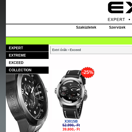
Szaküzletek
Szervizek
EXPERT
Extri órák
>
Exceed
EXTREME
EXCEED
COLLECTION
-25%
X3015B
52.990,- Ft
39.800,- Ft