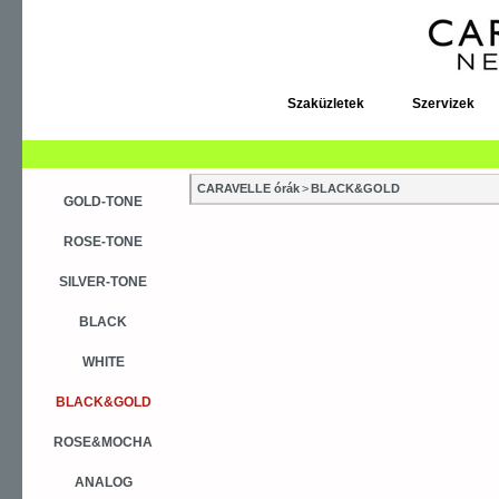
Szaküzletek
Szervizek
CARAVELLE órák
>
BLACK&GOLD
GOLD-TONE
ROSE-TONE
SILVER-TONE
BLACK
WHITE
BLACK&GOLD
ROSE&MOCHA
ANALOG