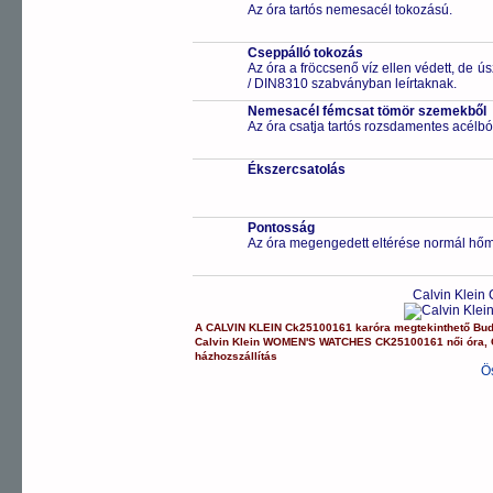
Az óra tartós nemesacél tokozású.
Cseppálló tokozás
Az óra a fröccsenő víz ellen védett, de 
/ DIN8310 szabványban leírtaknak.
Nemesacél fémcsat tömör szemekből
Az óra csatja tartós rozsdamentes acélbó
Ékszercsatolás
Pontosság
Az óra megengedett eltérése normál hőm
Calvin Klein
A
CALVIN KLEIN
Ck25100161
karóra
megtekinthető Bu
Calvin Klein
WOMEN'S WATCHES
CK25100161
női óra
,
házhozszállítás
Ö