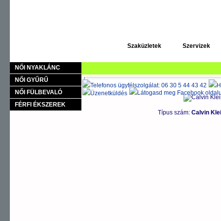
ÓRÁK
WOMEN'S WATCHES
MEN'S WATCHES
ÉKSZEREK
Szaküzletek
Szervizek
NŐI KARKÖTŐ
NŐI NYAKLÁNC
NŐI GYŰRŰ
Calvin Klein órák
>
WOMEN'S WATCHES karórák
>
P
NŐI FÜLBEVALÓ
FÉRFI ÉKSZEREK
Típus szám:
Calvin Kl