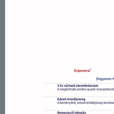
*
Árgarancia
(Ingyenes h
3 év várható elemélettartam
A megbízható pontos quartz óraszerkeze
Edzett kristályüveg
A keményített, edzett kristályüveg kevésb
Nemesacél tokozás