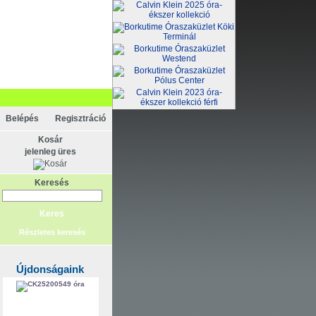
Belépés
Regisztráció
Kosár
jelenleg üres
Keresés
Részletes keresés
Újdonságaink