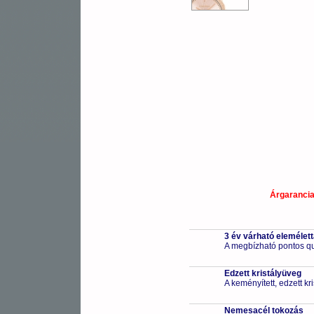
Árgaranci
3 év várható elemélet
A megbízható pontos qu
Edzett kristályüveg
A keményített, edzett k
Nemesacél tokozás