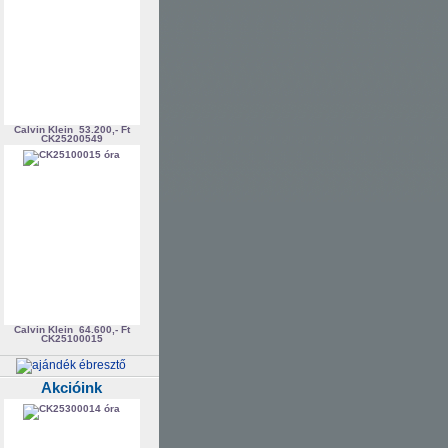
Calvin Klein
53.200,- Ft
CK25200549
Calvin Klein
64.600,- Ft
CK25100015
Akcióink