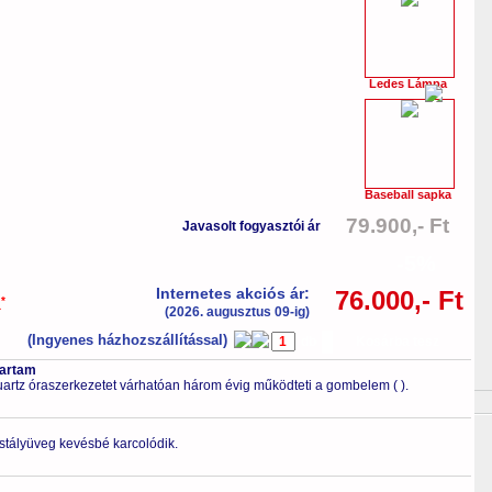
Ledes Lámpa
Baseball sapka
79.900,- Ft
Javasolt fogyasztói ár
-5%
Internetes akciós ár:
76.000,- Ft
*
a
(2026. augusztus 09-ig)
(Ingyenes házhozszállítással)
db
Kosárba tesz
tartam
artz óraszerkezetet várhatóan három évig működteti a gombelem (
).
ristályüveg kevésbé karcolódik.