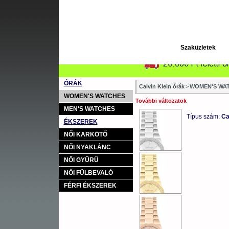
Szaküzletek
ÓRÁK
Calvin Klein órák
>
WOMEN'S WAT
WOMEN'S WATCHES
További változatok
MEN'S WATCHES
Típus szám:
Ca
ÉKSZEREK
NŐI KARKÖTŐ
NŐI NYAKLÁNC
NŐI GYŰRŰ
NŐI FÜLBEVALÓ
FÉRFI ÉKSZEREK