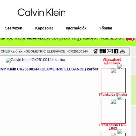
Timecenter
Szervizek
Kapcsolat
Információk
Főoldal
CHES karórák
>
GEOMETRIC ELEGANCE
>
CK25100144
Választható
ajándékok
lvin Klein CK25100144 (GEOMETRIC ELEGANCE) karóra
7Funkciós Bicska
Ceruzaelem LR6-
LR03