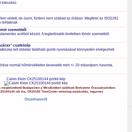
l tokozású.
ellen védett, de úszni, fürdeni nem szabad az órában. Megfelel az ISO2281
leírtaknak.
ömör szemekből
zsdamentes acélból készül. A legtartósabb kivitelben tömör szemekből.
azáras" csatközép
csatközép két oldalán található gomb nyomásával könnyedén elvégezheti.
érése normál hőmérsékleten kevesebb mint +/- 20 másodperc havonta.
Calvin Klein CK25100144 portré kép
a
megtekinthető Budapesten a
WestEndben
található Borkutime Óraszaküzletben.
K25100144
női óra
,
CK25100
TimeCenter webshop
,
webáruház
,
ingyenes
Összehasonlít