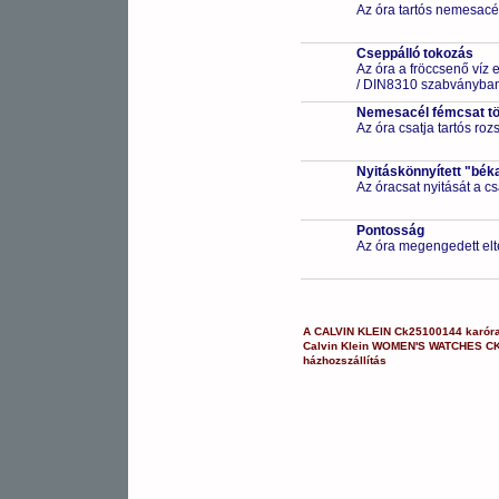
Az óra tartós nemesacé
Cseppálló tokozás
Az óra a fröccsenő víz 
/ DIN8310 szabványban 
Nemesacél fémcsat t
Az óra csatja tartós ro
Nyitáskönnyített "bék
Az óracsat nyitását a 
Pontosság
Az óra megengedett elt
A
CALVIN KLEIN
Ck25100144
karór
Calvin Klein
WOMEN'S WATCHES
C
házhozszállítás