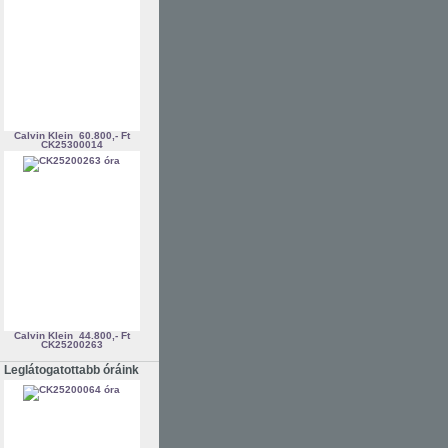
Calvin Klein
60.800,- Ft
CK25300014
Calvin Klein
44.800,- Ft
CK25200263
Leglátogatottabb óráink