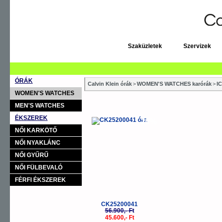
Szaküzletek
Szervizek
ÓRÁK
Calvin Klein órák
>
WOMEN'S WATCHES karórák
>
I
WOMEN'S WATCHES
MEN'S WATCHES
ÉKSZEREK
-20%
NŐI KARKÖTŐ
NŐI NYAKLÁNC
NŐI GYŰRŰ
NŐI FÜLBEVALÓ
FÉRFI ÉKSZEREK
CK25200041
56.900,- Ft
45.600,- Ft