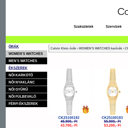
Szaküzletek
Szervizek
ÓRÁK
Calvin Klein órák
>
WOMEN'S WATCHES karórák
>
C
WOMEN'S WATCHES
MEN'S WATCHES
ÉKSZEREK
-5%
-
NŐI KARKÖTŐ
NŐI NYAKLÁNC
NŐI GYŰRŰ
NŐI FÜLBEVALÓ
FÉRFI ÉKSZEREK
CK25100192
CK25100193
45.900,- Ft
55.900,- Ft
43.700,- Ft
53.200,- Ft