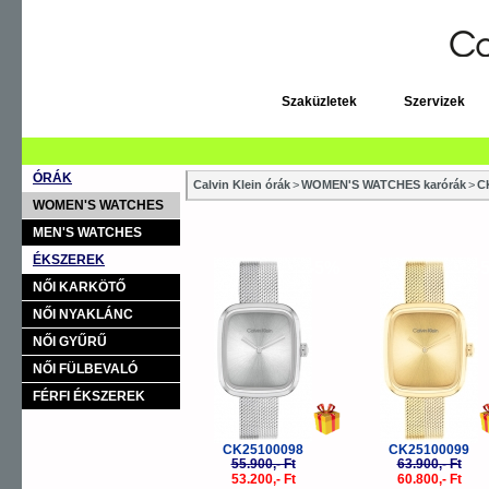
Szaküzletek
Szervizek
ÓRÁK
Calvin Klein órák
>
WOMEN'S WATCHES karórák
>
C
WOMEN'S WATCHES
MEN'S WATCHES
ÉKSZEREK
-5%
-
NŐI KARKÖTŐ
NŐI NYAKLÁNC
NŐI GYŰRŰ
NŐI FÜLBEVALÓ
FÉRFI ÉKSZEREK
CK25100098
CK25100099
55.900,- Ft
63.900,- Ft
53.200,- Ft
60.800,- Ft