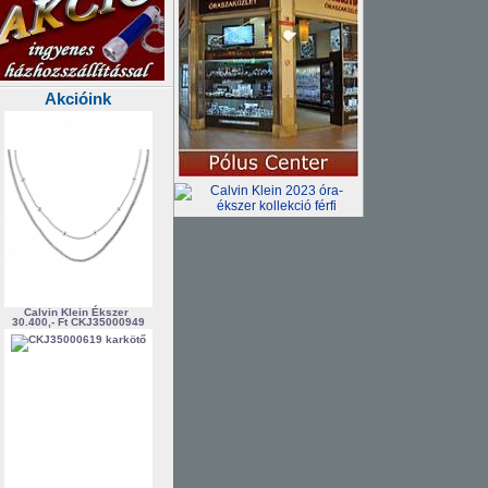
Akcióink
Calvin Klein Ékszer
30.400,- Ft
CKJ35000949