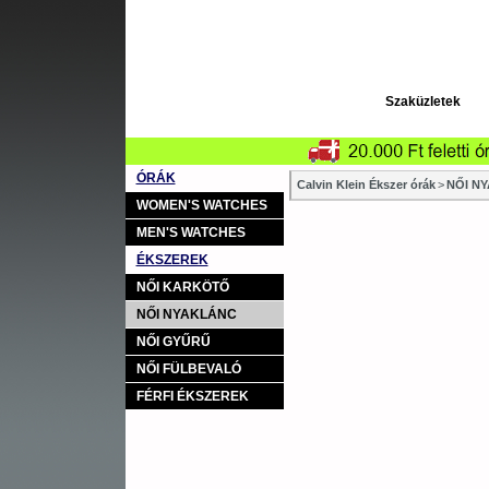
Szaküzletek
ÓRÁK
Calvin Klein Ékszer órák
>
NŐI NY
WOMEN'S WATCHES
MEN'S WATCHES
ÉKSZEREK
NŐI KARKÖTŐ
NŐI NYAKLÁNC
NŐI GYŰRŰ
NŐI FÜLBEVALÓ
FÉRFI ÉKSZEREK