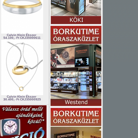
Calvin Klein Ékszer
54.100,- Ft
CKJ35000611
Calvin Klein Ékszer
30.400,- Ft
CKJ35000925