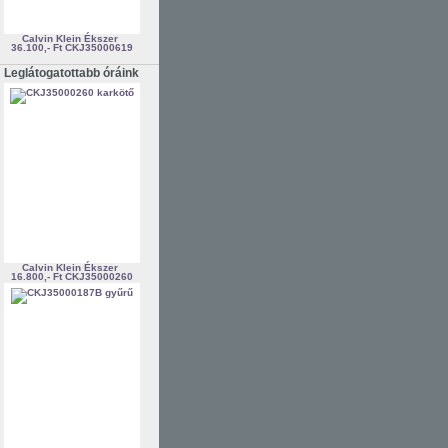
Calvin Klein Ékszer
36.100,- Ft
CKJ35000619
Leglátogatottabb óráink
Calvin Klein Ékszer
16.800,- Ft
CKJ35000260