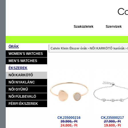
Szaküzletek
Szervizek
ÓRÁK
Calvin Klein Ékszer órák
>
NŐI KARKÖTŐ karórák
>
WOMEN'S WATCHES
MEN'S WATCHES
ÉKSZEREK
-40%
-
NŐI KARKÖTŐ
NŐI NYAKLÁNC
NŐI GYŰRŰ
NŐI FÜLBEVALÓ
FÉRFI ÉKSZEREK
CKJ35000216
CKJ35000217
39.900,- Ft
27.900,- Ft
24.000,- Ft
19.600,- Ft