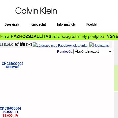
Timecenter
Szervizek
Kapcsolat
Információk
Főoldal
ÜLBEVALÓ
Rendezés:
-40%
CKJ35000004
30.900,- Ft
18.600,- Ft