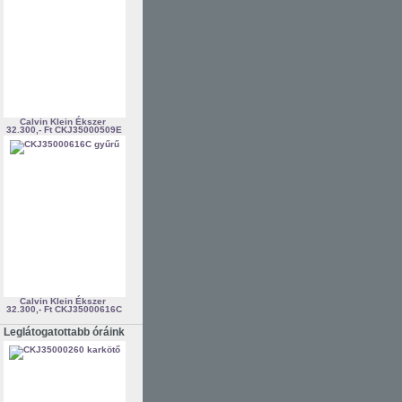
Calvin Klein Ékszer
32.300,- Ft
CKJ35000509E
Calvin Klein Ékszer
32.300,- Ft
CKJ35000616C
Leglátogatottabb óráink