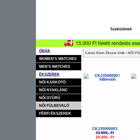
Szaküzletek
ÓRÁK
Calvin Klein Ékszer órák
>
NŐI F
WOMEN'S WATCHES
MEN'S WATCHES
ÉKSZEREK
-40%
NŐI KARKÖTŐ
NŐI NYAKLÁNC
NŐI GYŰRŰ
NŐI FÜLBEVALÓ
FÉRFI ÉKSZEREK
CKJ35000003
33.900,- Ft
20.400,- Ft