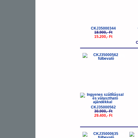
CKJ35000344
18.900,- Ft
15.200,- Ft
C
-5%
CKJ35000562
30.900,- Ft
29.400,- Ft
-5%