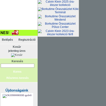
Belépés
Regisztráció
Kosár
jelenleg üres
Keresés
Részletes keresés
Újdonságaink