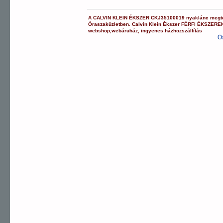
A
CALVIN KLEIN ÉKSZER
CKJ35100019
nyaklánc
megte
Óraszaküzletben.
Calvin Klein Ékszer
FÉRFI ÉKSZERE
webshop
,
webáruház
,
ingyenes házhozszállítás
Ö