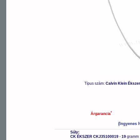
Típus szám:
Calvin Klein Éksz
*
Árgarancia
(Ingyenes h
Súly:
CK ÉKSZER CKJ35100019
-
19
gramm