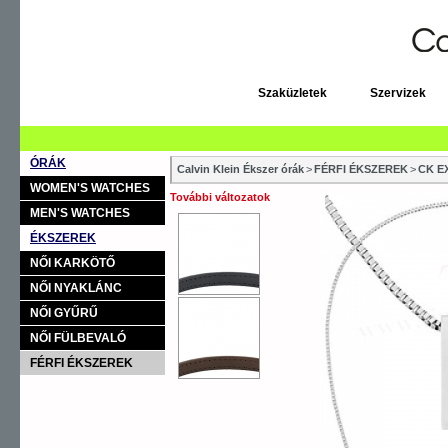
Szaküzletek
Szervizek
ÓRÁK
Calvin Klein Ékszer órák
>
FÉRFI ÉKSZEREK
>
CK E
WOMEN'S WATCHES
További változatok
MEN'S WATCHES
ÉKSZEREK
NŐI KARKÖTŐ
NŐI NYAKLÁNC
NŐI GYŰRŰ
NŐI FÜLBEVALÓ
FÉRFI ÉKSZEREK