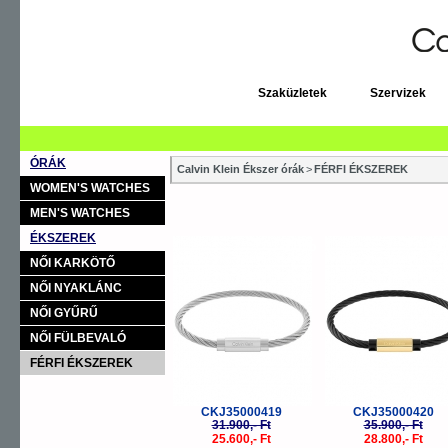
Szaküzletek
Szervizek
ÓRÁK
Calvin Klein Ékszer órák
>
FÉRFI ÉKSZEREK
WOMEN'S WATCHES
MEN'S WATCHES
ÉKSZEREK
-20%
-
NŐI KARKÖTŐ
NŐI NYAKLÁNC
NŐI GYŰRŰ
NŐI FÜLBEVALÓ
FÉRFI ÉKSZEREK
CKJ35000419
CKJ35000420
31.900,- Ft
35.900,- Ft
25.600,- Ft
28.800,- Ft