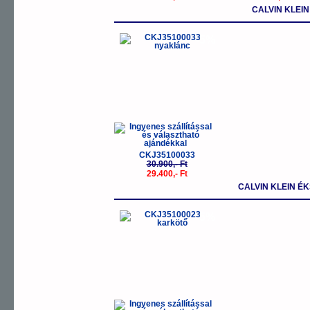
CALVIN KLEI
-5%
CKJ35100033
30.900,- Ft
29.400,- Ft
CALVIN KLEIN É
-5%