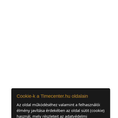
Cookie-k a Timecenter.hu oldalain
Az oldal működéséhez valamint a felhasználói
élmény javítása érdekében az oldal sütit (cookie)
használ, mely részleteit az adatvédelmi