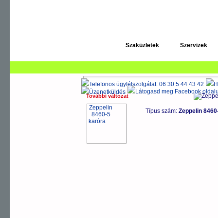
HERREN
DAMEN
Szaküzletek
Szervizek
AUTOMATIK
Zeppelin órák
>
HERREN karórák
>
ATLANTIC AUTO
További változat
Típus szám:
Zeppelin 846