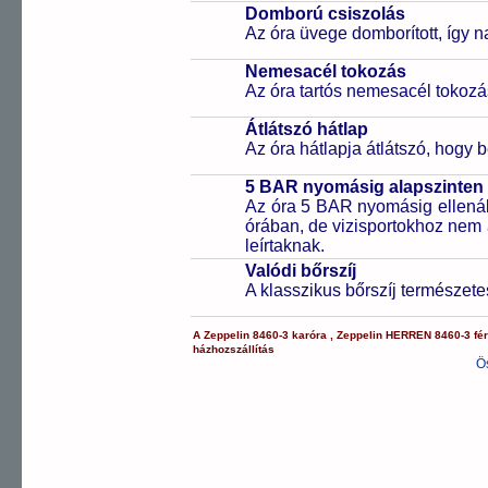
Domború csiszolás
Az óra üvege domborított, így 
Nemesacél tokozás
Az óra tartós nemesacél tokozá
Átlátszó hátlap
Az óra hátlapja átlátszó, hogy 
5 BAR nyomásig alapszinten 
Az óra 5 BAR nyomásig ellenáll
órában, de vizisportokhoz nem
leírtaknak.
Valódi bőrszíj
A klasszikus bőrszíj természet
A
Zeppelin
8460-3
karóra
,
Zeppelin
HERREN
8460-3
fé
házhozszállítás
Ö