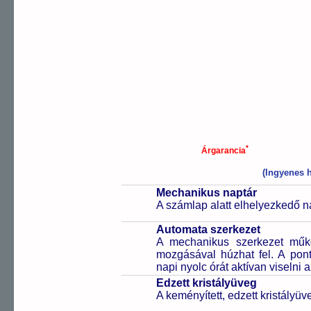
*
Árgarancia
(Ingyenes h
Mechanikus naptár
A számlap alatt elhelyezkedő n
Automata szerkezet
A mechanikus szerkezet műkö
mozgásával húzhat fel. A pon
napi nyolc órát aktívan viselni a
Edzett kristályüveg
A keményített, edzett kristályü