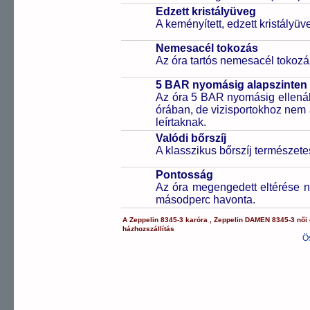
Edzett kristályüveg
A keményített, edzett kristályü
Nemesacél tokozás
Az óra tartós nemesacél tokozá
5 BAR nyomásig alapszinten 
Az óra 5 BAR nyomásig ellenáll
órában, de vizisportokhoz nem
leírtaknak.
Valódi bőrszíj
A klasszikus bőrszíj természet
Pontosság
Az óra megengedett eltérése n
másodperc havonta.
A
Zeppelin
8345-3
karóra
,
Zeppelin
DAMEN
8345-3
női
házhozszállítás
Ö