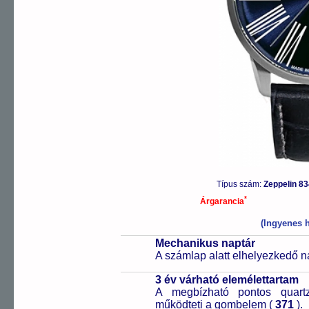
Típus szám:
Zeppelin 8
*
Árgarancia
(Ingyenes h
Mechanikus naptár
A számlap alatt elhelyezkedő n
3 év várható elemélettartam
A megbízható pontos quartz
működteti a gombelem (
371
).