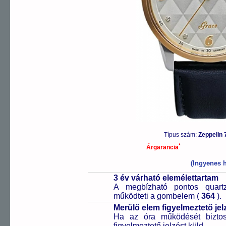
Típus szám:
Zeppelin
*
Árgarancia
(Ingyenes h
3 év várható elemélettartam
A megbízható pontos quartz
működteti a gombelem (
364
).
Merülő elem figyelmeztető jel
Ha az óra működését biztos
figyelmeztető jelzést küld.