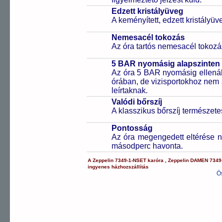
Edzett kristályüveg
A keményített, edzett kristályü
Nemesacél tokozás
Az óra tartós nemesacél tokozá
5 BAR nyomásig alapszinten 
Az óra 5 BAR nyomásig ellenáll
órában, de vizisportokhoz nem
leírtaknak.
Valódi bőrszíj
A klasszikus bőrszíj természet
Pontosság
Az óra megengedett eltérése n
másodperc havonta.
A
Zeppelin
7349-1-NSET
karóra
,
Zeppelin
DAMEN
7349
ingyenes házhozszállítás
Ö