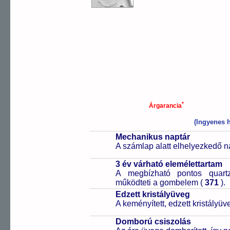
*
Árgarancia
(Ingyenes h
Mechanikus naptár
A számlap alatt elhelyezkedő n
3 év várható elemélettartam
A megbízható pontos quartz
működteti a gombelem (
371
).
Edzett kristályüveg
A keményített, edzett kristályü
Domború csiszolás