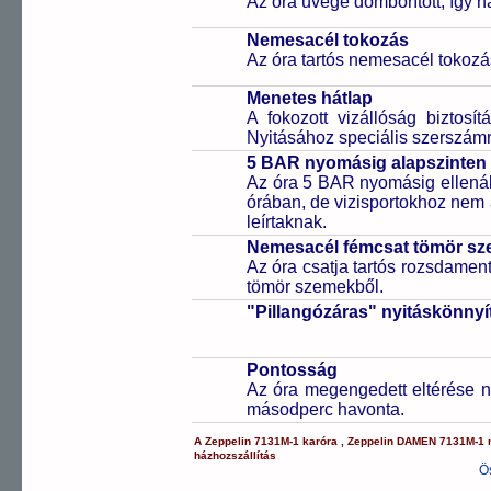
Az óra üvege domborított, így 
Nemesacél tokozás
Az óra tartós nemesacél tokozá
Menetes hátlap
A fokozott vizállóság biztosí
Nyitásához speciális szerszám
5 BAR nyomásig alapszinten 
Az óra 5 BAR nyomásig ellenáll
órában, de vizisportokhoz nem
leírtaknak.
Nemesacél fémcsat tömör sz
Az óra csatja tartós rozsdament
tömör szemekből.
"Pillangózáras" nyitáskönnyí
Pontosság
Az óra megengedett eltérése n
másodperc havonta.
A
Zeppelin
7131M-1
karóra
,
Zeppelin
DAMEN
7131M-1
házhozszállítás
Ö