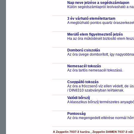
Nap neve jelzése a segédszámlapon
Külön segédszámlapról leolvasható a na
3 év várható elemélettartam
A megbízható pontos quartz óraszerkeze
Merülő elem figyelmeztető jelzés
Ha az óra működését biztosító elem feszül
Domború csiszolás
Az óra üvege domborított, így nagyobbnak
Nemesacél tokozás
Az óra tartós nemesacél tokozású.
Cseppálló tokozás
Az óra a fröccsenő víz ellen védett, de 
/ DIN8310 szabványban leírtaknak.
Valódi bőrszíj
A klasszikus bőrszíj természetes anyagbó
Pontosság
Az óra megengedett eltérése normál hőm
A
Zeppelin
7037-3
karóra
,
Zeppelin
DAMEN
7037-3
női