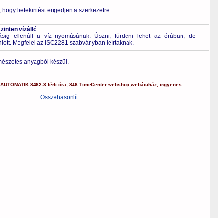
ó, hogy betekintést engedjen a szerkezetre.
inten vízálló
g ellenáll a víz nyomásának. Úszni, fürdeni lehet az órában, de
nlott. Megfelel az ISO2281 szabványban leírtaknak.
rmészetes anyagból készül.
AUTOMATIK
8462-3
férfi óra
,
846
TimeCenter webshop
,
webáruház
,
ingyenes
Összehasonlít