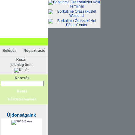
Belépés
Regisztráció
Kosár
jelenleg üres
Keresés
Részletes keresés
Újdonságaink