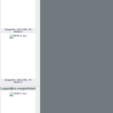
Zeppelin
131.100,- Ft
9668-3
Zeppelin
104.100,- Ft
8656-3
Legutoljára megtekintett