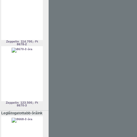
Zeppelin
114.700,- Ft
8678-2
Zeppelin
123.500,- Ft
8670-3
Leglátogatottabb óráink