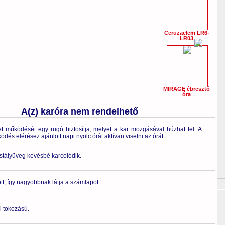
Ceruzaelem LR6-
LR03
MIRAGE ébresztő
óra
A(z) karóra nem rendelhető
 működését egy rugó biztosítja, melyet a kar mozgásával húzhat fel. A
és elérésez ajánlott napi nyolc órát aktívan viselni az órát.
ristályüveg kevésbé karcolódik.
t, így nagyobbnak látja a számlapot.
l tokozású.