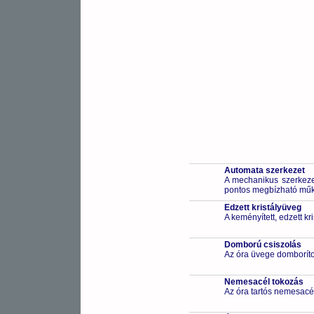
Automata szerkezet
A mechanikus szerkezet
pontos megbízható működ
Edzett kristályüveg
A keményített, edzett k
Domború csiszolás
Az óra üvege domborítot
Nemesacél tokozás
Az óra tartós nemesacé