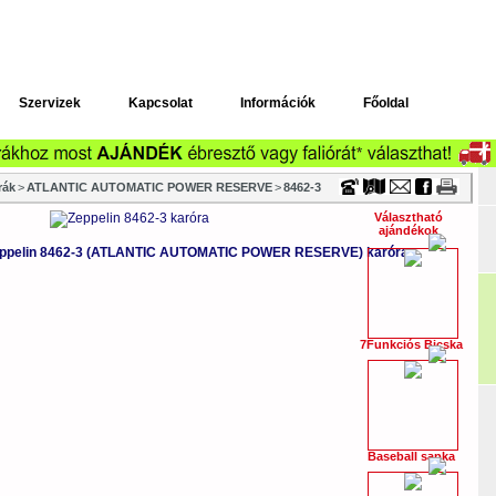
Timecenter
Szervizek
Kapcsolat
Információk
Főoldal
rák
>
ATLANTIC AUTOMATIC POWER RESERVE
>
8462-3
Választható
ajándékok
ppelin 8462-3 (ATLANTIC AUTOMATIC POWER RESERVE) karóra
7Funkciós Bicska
Baseball sapka