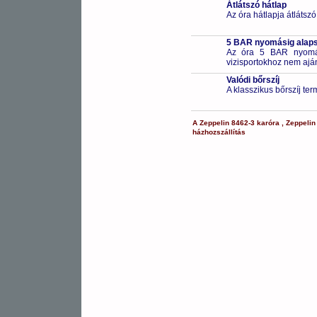
Átlátszó hátlap
Az óra hátlapja átlátsz
5 BAR nyomásig alapsz
Az óra 5 BAR nyomási
vizisportokhoz nem ajá
Valódi bőrszíj
A klasszikus bőrszíj te
A
Zeppelin
8462-3
karóra
,
Zeppelin
házhozszállítás