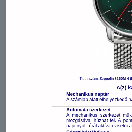
Típus szám:
Zeppelin 8160M-4
A(z) 
Mechanikus naptár
A számlap alatt elhelyezkedő n
Automata szerkezet
A mechanikus szerkezet műkö
mozgásával húzhat fel. A pon
napi nyolc órát aktívan viselni a