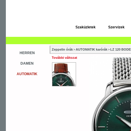
Szaküzletek
Szervizek
Zeppelin órák
>
AUTOMATIK karórák
>
LZ 120 BOD
HERREN
További változat
DAMEN
AUTOMATIK