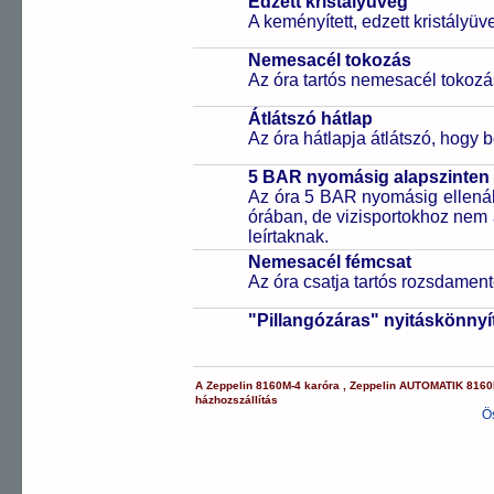
Edzett kristályüveg
A keményített, edzett kristályü
Nemesacél tokozás
Az óra tartós nemesacél tokozá
Átlátszó hátlap
Az óra hátlapja átlátszó, hogy 
5 BAR nyomásig alapszinten 
Az óra 5 BAR nyomásig ellenáll
órában, de vizisportokhoz nem
leírtaknak.
Nemesacél fémcsat
Az óra csatja tartós rozsdament
"Pillangózáras" nyitáskönnyí
A
Zeppelin
8160M-4
karóra
,
Zeppelin
AUTOMATIK
8160
házhozszállítás
Ö